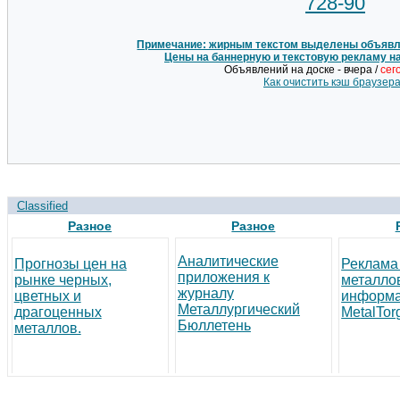
Примечание: жирным текстом выделены объявле
Цены на баннерную и текстовую рекламу н
Объявлений на доске - вчера /
сег
Как очистить кэш браузер
Classified
Разное
Разное
Аналитические
Прогнозы цен на
Реклама
приложения к
рынке черных,
металло
журналу
цветных и
информа
Металлургический
драгоценных
MetalTor
Бюллетень
металлов.