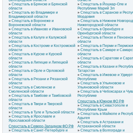
Белгородской области
области
Спецсталь в Брянске и Брянской
Спецсталь в Йошкар-Оле и
области
Республике Марий Эл
Спецсталь во Владимире и
Спецсталь в Саранске и Респу
Владимирской области
Мордовия
Спецсталь в Воронеже и
Спецсталь в Нижнем Новгород
Воронежской области
Нижегородской области
Спецсталь в Иваново и Ивановской
Спецсталь в Оренбурге и
области
Оренбургской области
Спецсталь в Калуге и Калужской
Спецсталь в Пензе и Пензенс
области
области
Спецсталь в Костроме и Костромской
Спецсталь в Перми и Пермско
области
Спецсталь в Самаре и Самарс
Спецсталь в Курске и Курской
области
области
Спецсталь в Саратове и Сара
Спецсталь в Липецке и Липецкой
области
области
Спецсталь в Казани и Республ
Спецсталь в Орле и Орловской
Татарстан
области
Спецсталь в Ижевске и Удмурт
Спецсталь в Рязани и Рязанской
Республике
области
Спецсталь в Ульяновске и
Спецсталь в Смоленске и
Ульяновской области
Смоленской области
Спецсталь в Чебоксарах и Чу
Спецсталь в Тамбове и Тамбовской
Республике
области
Спецсталь в Южном ФО РФ
Спецсталь в Твери и Тверской
Спецсталь в Севастополе и
области
Республике Крым
Спецсталь в Туле и Тульской области
Спецсталь в Майкопе и Респуб
Спецсталь в Ярославле и
Адыгея
Ярославской области
Спецсталь в Астрахани и
Спецсталь в Северо-Западном ФО РФ
Астраханской области
Спецсталь в Санкт-Петербурге и
Спецсталь в Волгограде и