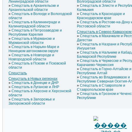
Ленинградской области
Волгоградской области
Спецсталь в Архангельске и
Спецсталь в Элисте и Республ
Архангельской области
Калмыкия
Спецсталь в Вологде и Вологодской
Спецсталь в Краснодаре и
области
Краснодарском крае
Спецсталь в Калининграде и
Спецсталь в Ростове-на-Дону 
Калиниградской области
Ростовской области
Спецсталь в Петрозаводске и
Спецсталь в Северо-Кавказско
Республике Карелия
Спецсталь в Махачкале и Респ
Спецсталь в Мурманске и
Дагестан
Мурманской области
Спецсталь в Назрани и Респуб
Спецсталь в Нарьян-Маре и
Ингушетия
Ненецком автономном округе
Спецсталь в Нальчике и Кабар
Спецсталь в Новгороде и
Балкарской Республике
Новгородской области
Спецсталь в Черкесске и Респ
Спецсталь в Пскове и Псковской
Карачаево-Черкессия
области
Спецсталь в Горно-Алтайске и
Спецсталь
Республике Алтай
Спецсталь во Владикавказе и
Спецсталь в Новых регионах
Республике Северная Осетия-А
Спецсталь в Донецке и ДНР
Спецсталь в Ставрополе и
Спецсталь в Луганске и ЛНР
Ставропольском крае
Спецсталь в Херсоне и Херсонской
Спецсталь в Грозном и Чеченс
области
Республике
Спецсталь в Запорожье и
Запорожской области