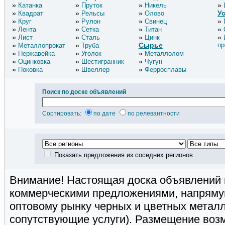
Катанка
Пруток
Никель
У
Квадрат
Рельсы
Олово
Круг
Рулон
Свинец
Лента
Сетка
Титан
Лист
Сталь
Цинк
Сырье
пр
Металлопрокат
Труба
Нержавейка
Уголок
Металлолом
Оцинковка
Шестигранник
Чугун
Поковка
Швеллер
Ферросплавы
Поиск по доске объявлений
Сортировать:
по дате
по релевантности
Показать предложения из соседних регионов
Внимание! Настоящая доска объявлений 
коммерческими предложениями, напряму
оптовому рынку черных и цветных металл
сопутствующие услуги). Размещение воз