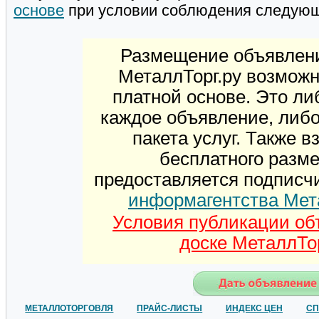
основе
при условии соблюдения следую
Размещение объявлени
МеталлТорг.ру возможн
платной основе. Это ли
каждое объявление, либ
пакета услуг. Также 
бесплатного разм
предоставляется подписч
информагентства Мет
Условия публикации об
доске МеталлТор
МЕТАЛЛОТОРГОВЛЯ
ПРАЙС-ЛИСТЫ
ИНДЕКС ЦЕН
СП